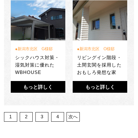
新潟市北区 G様邸
新潟市北区 O様邸
シックハウス対策・
リビングイン階段・
湿気対策に優れた
土間玄関を採用した
WBHOUSE
おもしろ発想な家
もっと詳しく
もっと詳しく
1
2
3
4
次へ