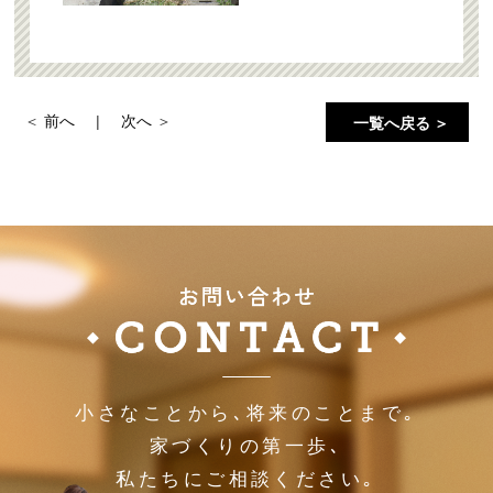
前へ
次へ
一覧へ戻る ＞
小さなことから､将来のことまで｡
家づくりの第一歩､
私たちにご相談ください｡