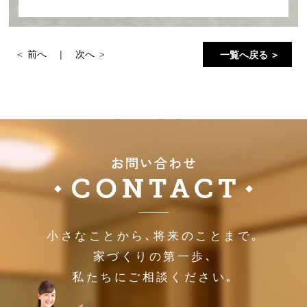
前へ
次へ
一覧へ戻る ＞
小さなことから､将来のことまで｡
家づくりの第一歩､
私たちにご相談ください｡