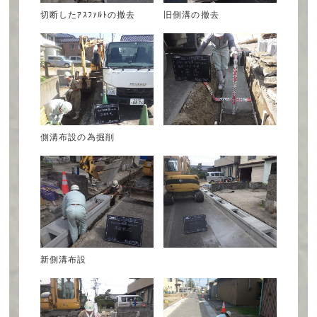
切断したｱｽﾌｧﾙﾄの撤去
旧側溝の撤去
側溝布設の為掘削
新側溝布設