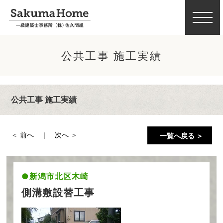
公共工事 施工実績
公共工事 施工実績
前へ
次へ
一覧へ戻る ＞
新潟市北区木崎
側溝敷設替工事