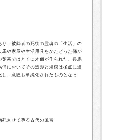
あり、被葬者の死後の霊魂の「生活」の
人馬や家屋や生活用具をかたどった俑が
の楚墓ではとくに木俑が作られた。兵馬
馬俑においてその造形と規模は極点に達
化し、意匠も単純化されたものとなっ
殉死させて葬る古代の風習