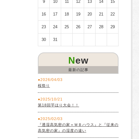
9
10
11
12
13
14
15
16
17
18
19
20
21
22
23
24
25
26
27
28
29
30
31
New
最新の記事
2026/04/03
桜祭り
2025/10/21
第18回芋ほり大会！！
2025/02/03
『透湿高気密の家＝ＷＢハウス』と『従来の
高気密の家』の湿度の違い