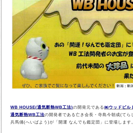
WB HOUSE(通気断熱WB工法)
の開発元である
㈱ウッドビル
通気断熱WB工法
の開発者である亡き会長・寺島今朝成(てら
兵馬俑(へいばよう)が「開運 なんでも鑑定団」に登場します