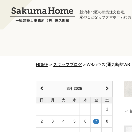
新潟市北区の新築注文住宅。
家のことならサクマホームにお
HOME
>
スタッフブログ
>
WBハウス(通気断熱W
8月 2026
日
月
火
水
木
金
土
1
2
3
4
5
6
8
7