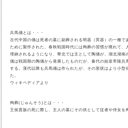
兵馬俑とは・・・
古代中国の俑は死者の墓に副葬される明器（冥器）の一種で
ために製作された。春秋戦国時代には殉葬の習慣が廃れて、
埋納されるようになり、華北では主として陶俑が、湖北湖南
俑は戦国期の陶俑から発展したものだが、秦代の始皇帝陵兵
する。漢代以降も兵馬俑は作られたが、その形状はより小型
た。
ウィキペディアより
殉葬(じゅんそう)とは・・・
王侯貴族の死に際し、主人の墓にその供として従者や侍女を