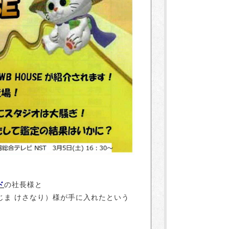
ド
の社長様と
じま けさなり）様が手に入れたという
。