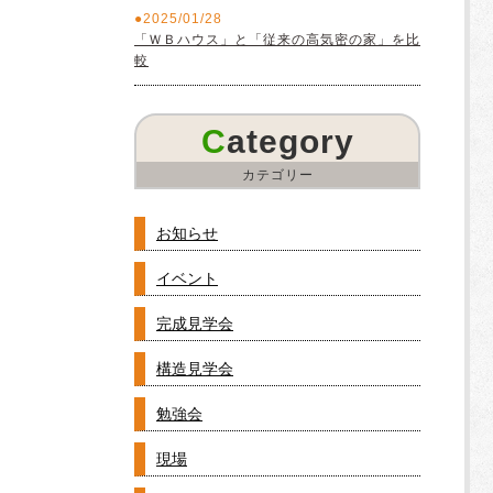
2025/01/28
「ＷＢハウス」と「従来の高気密の家」を比
較
Category
カテゴリー
お知らせ
イベント
完成見学会
構造見学会
勉強会
現場