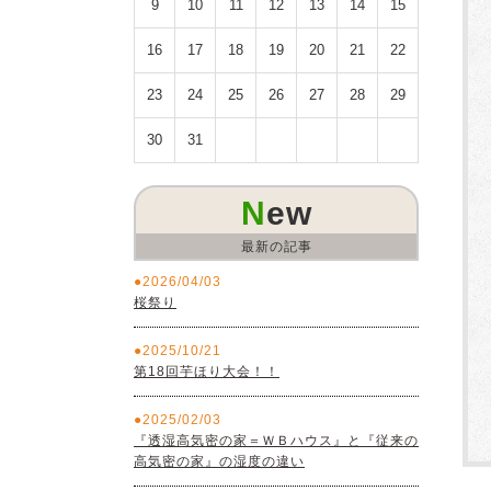
9
10
11
12
13
14
15
16
17
18
19
20
21
22
23
24
25
26
27
28
29
30
31
New
最新の記事
2026/04/03
桜祭り
2025/10/21
第18回芋ほり大会！！
2025/02/03
『透湿高気密の家＝ＷＢハウス』と『従来の
高気密の家』の湿度の違い