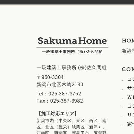
新潟
一級建築士事務所 (株)佐久間組
〒950-3304
コ
新潟市北区木崎2183
サ
Tel：025-387-3752
Ｗ
Fax：025-387-3982
コ
【施工対応エリア】
リ
新潟市内（中央区、東区、西区、南
家
区、北区（豊栄）秋葉区（新津）、
江南区、西蒲区、新発田市、阿賀野