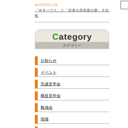
2025/01/28
「ＷＢハウス」と「従来の高気密の家」を比
較
Category
カテゴリー
お知らせ
イベント
完成見学会
構造見学会
勉強会
現場