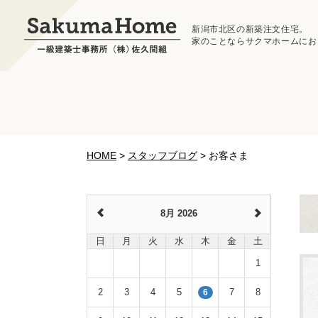
新潟市北区の新築注文住宅。
家のことならサクマホームにお
HOME
>
スタッフブログ
>
お客さま
8月 2026
日
月
火
水
木
金
土
1
2
3
4
5
7
8
6