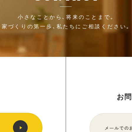
小さなことから､将来のことまで｡
家づくりの第一歩､
私たちにご相談ください｡
お